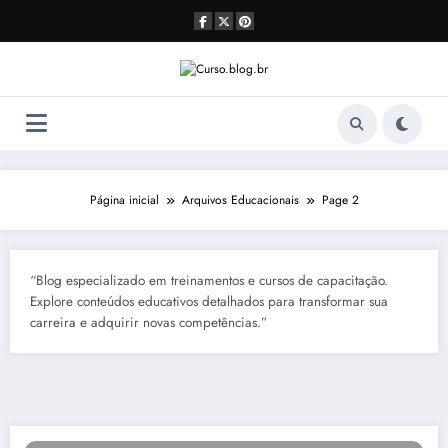
Pular
para
o
conteúdo
Página inicial
Arquivos Educacionais
Page 2
“Blog especializado em treinamentos e cursos de capacitação.
Explore conteúdos educativos detalhados para transformar sua
carreira e adquirir novas competências.”