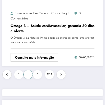
Especialistas Em Cursos | Curso.blog.br
0
Comentários
Ômega 3 – Saúde cardiovascular, garantia 30 dias
e oferta
O Ômega 3 da Nature's Prime chega ao mercado como uma alternat
iva focada em saúde…
Consulte mais informação
30/05/2026
Paginação
…
1
2
3
932
de
posts