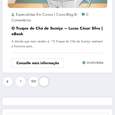
Especialistas Em Cursos | Curso.blog.br
0
Comentários
O Truque do Chá de Sumiço – Lucas César Silva |
eBook
A dúvida que mais recebo é: "O Truque do Chá de Sumiço realment
e funciona para…
Consulte mais informação
01/01/2026
Paginação
…
1
931
932
de
posts