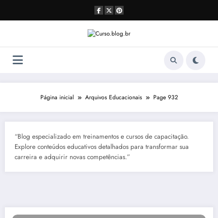
Pular
para
o
conteúdo
Página inicial
Arquivos Educacionais
Page 932
“Blog especializado em treinamentos e cursos de capacitação.
Explore conteúdos educativos detalhados para transformar sua
carreira e adquirir novas competências.”