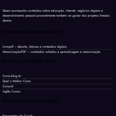
Quem acompanha conteúdos sobre educação, internet, negócios digitais e
desenvolvimento pessoal provavelmente também vai gostar dos projetos listados
abaixo.
Leitura digital e materiais online
Livropdf
– ebooks, leituras e conteúdos digitais.
MemorizaçãoPDF
– conteúdos voltados à aprendizagem e memorização.
Cursos e aprendizado online
Curso.blog.br
Qual o Melhor Curso
CursosS
Inglês Cursos
Ferramentas e projetos digitais
Ferramentas do Coach