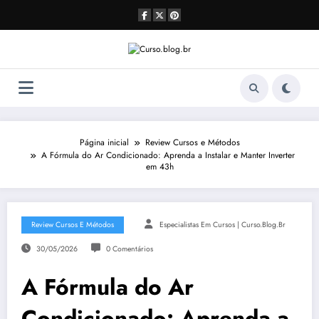
Pular
para
o
conteúdo
Página inicial
Review Cursos e Métodos
A Fórmula do Ar Condicionado: Aprenda a Instalar e Manter Inverter
em 43h
Review Cursos E Métodos
Especialistas Em Cursos | Curso.blog.br
30/05/2026
0 Comentários
A Fórmula do Ar
Condicionado: Aprenda a