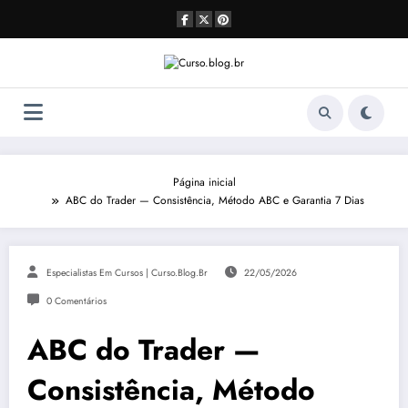
Pular
para
o
conteúdo
Página inicial
ABC do Trader — Consistência, Método ABC e Garantia 7 Dias
Especialistas Em Cursos | Curso.blog.br
22/05/2026
0 Comentários
ABC do Trader —
Consistência, Método