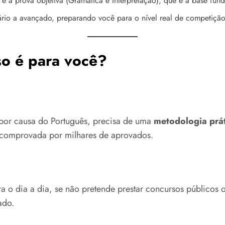
é a prova objetiva (Gramática e Interpretação), que é a base fun
rio a avançado, preparando você para o nível real de competição
so é para você?
 por causa do Português, precisa de uma
metodologia prá
a comprovada por milhares de aprovados.
o dia a dia, se não pretende prestar concursos públicos ou
ado.