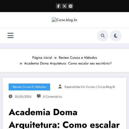
Pular
para
o
conteúdo
Página inicial
Review Cursos e Métodos
Academia Doma Arquitetura: Como escalar seu escritório?
Review Cursos E Métodos
Especialistas Em Cursos | Curso.blog.br
30/05/2026
0 Comentários
Academia Doma
Arquitetura: Como escalar