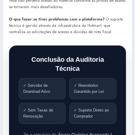
você não perderá acesso ao material conforme as provas de exatas
se tornarem mais desafiadoras.
O que fazer se tiver problemas com a plataforma?
O suporte
técnico é gerido através da infraestrutura da Hotmart, que
centraliza as solicitações de acesso e dúvidas de nota fiscal.
Conclusão da Auditoria
Técnica
✓ Servidor de
✓ Reembolso
Download Ativo
Garantido por Lei
✓ Sem Taxas de
✓ Suporte Direto ao
Renovação
Comprador
Se a estrutura do
Ágora Química Avançada |