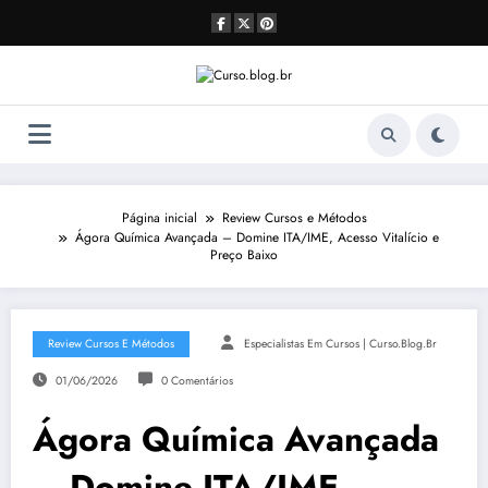
Pular
para
o
conteúdo
Página inicial
Review Cursos e Métodos
Ágora Química Avançada – Domine ITA/IME, Acesso Vitalício e
Preço Baixo
Review Cursos E Métodos
Especialistas Em Cursos | Curso.blog.br
01/06/2026
0 Comentários
Ágora Química Avançada
– Domine ITA/IME,