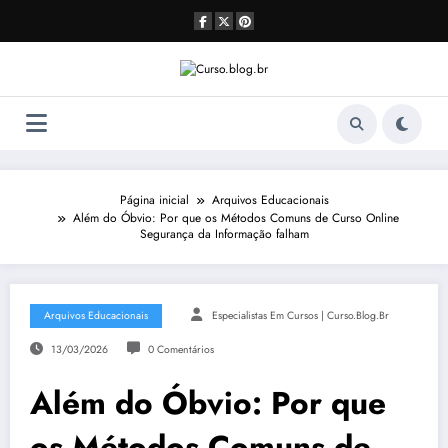
Pular
para
o
conteúdo
Página inicial
Arquivos Educacionais
Além do Óbvio: Por que os Métodos Comuns de Curso Online
Segurança da Informação falham
Arquivos Educacionais
Especialistas Em Cursos | Curso.blog.br
13/03/2026
0 Comentários
Além do Óbvio: Por que
os Métodos Comuns de