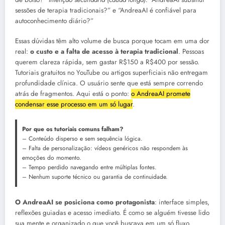
sessões de terapia tradicionais?” e “AndreaAI é confiável para
autoconhecimento diário?”
Essas dúvidas têm alto volume de busca porque tocam em uma dor
real:
o custo e a falta de acesso à terapia tradicional
. Pessoas
querem clareza rápida, sem gastar R$150 a R$400 por sessão.
Tutoriais gratuitos no YouTube ou artigos superficiais não entregam
profundidade clínica. O usuário sente que está sempre correndo
atrás de fragmentos. Aqui está o ponto:
o AndreaAI promete
condensar esse processo em um só lugar
.
Por que os tutoriais comuns falham?
– Conteúdo disperso e sem sequência lógica.
– Falta de personalização: vídeos genéricos não respondem às
emoções do momento.
– Tempo perdido navegando entre múltiplas fontes.
– Nenhum suporte técnico ou garantia de continuidade.
O AndreaAI se posiciona como protagonista
: interface simples,
reflexões guiadas e acesso imediato. É como se alguém tivesse lido
sua mente e organizado o que você buscava em um só fluxo.