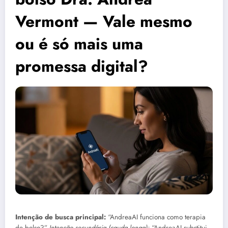
Vermont — Vale mesmo
ou é só mais uma
promessa digital?
Intenção de busca principal:
“AndreaAI funciona como terapia
de bolso?”
Intenção secundária (cauda longa):
“AndreaAI substitui