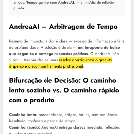
artigos.
Tempo ganho com AndreaAI:
– 5 min/dia de reflexão
guiada.
AndreaAI – Arbitragem de Tempo
Resumo de impacto: a dor é clara — excesso de informação e falta
de profundidade. A solução é direta —
um terapeuta de bolso
que organiza e entrega respostas práticas
. O AndreaAI não
substitui terapia clínica, mas
resolve o vazio entre o gratuito
disperso e o acompanhamento profissional
.
Bifurcação de Decisão: O caminho
lento sozinho vs. O caminho rápido
com o produto
Caminho lento:
buscar vídeos, artigos, fóruns, sem sequência.
Resultado: confusão e perda de tempo.
Caminho rápido:
AndreaAI entrega clareza imediata, reflexões
guiadas e custo acessível.