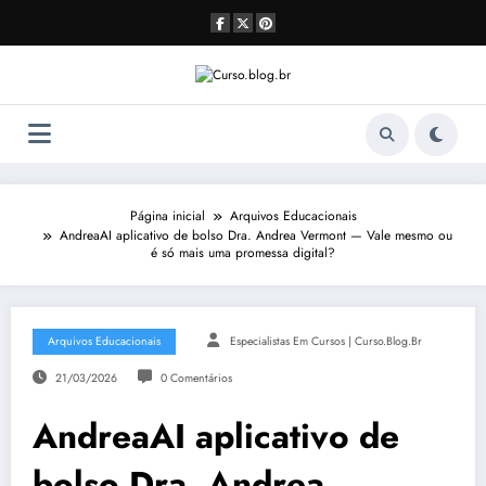
Pular
para
o
conteúdo
Página inicial
Arquivos Educacionais
AndreaAI aplicativo de bolso Dra. Andrea Vermont — Vale mesmo ou
é só mais uma promessa digital?
Arquivos Educacionais
Especialistas Em Cursos | Curso.blog.br
21/03/2026
0 Comentários
AndreaAI aplicativo de
bolso Dra. Andrea