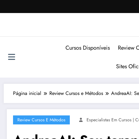
Pular
para
o
conteúdo
Cursos Disponíveis
Review C
Sites Ofi
Página inicial
Review Cursos e Métodos
AndreaAI: Se
Review Cursos E Métodos
Especialistas Em Cursos | C