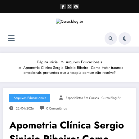
Pular
para
o
conteúdo
Página inicial
Arquivos Educacionais
Apometria Clínica Sergio Sinicio Ribeiro: Como tratar traumas
emocionais profundos que a terapia comum não resolve?
Arquivos Educacionais
Especialistas Em Cursos | Curso.blog.br
22/04/2026
0 Comentários
Apometria Clínica Sergio
Sinicio Ribeiro: Como