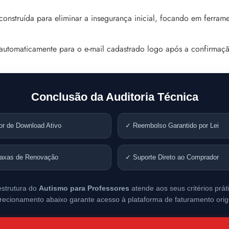
construída para eliminar a insegurança inicial, focando em ferra
automaticamente para o e-mail cadastrado logo após a confirmaç
Conclusão da Auditoria Técnica
or de Download Ativo
✓ Reembolso Garantido por Lei
axas de Renovação
✓ Suporte Direto ao Comprador
estrutura do
Autismo para Professores
atende aos seus critérios prát
irecionamento abaixo garante acesso à plataforma de faturamento origi