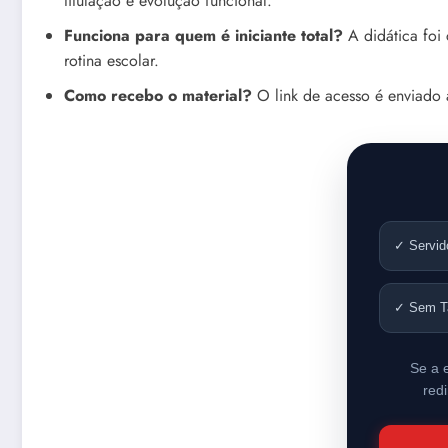
titulação e evolução funcional.
Funciona para quem é iniciante total?
A didática foi 
rotina escolar.
Como recebo o material?
O link de acesso é enviado 
✓ Servid
✓ Sem T
Se a 
red