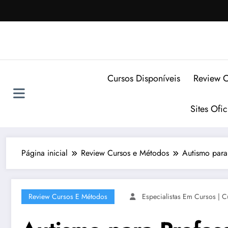
Pular
para
o
conteúdo
Cursos Disponíveis
Review C
Sites Ofi
Página inicial
Review Cursos e Métodos
Autismo para 
Review Cursos E Métodos
Especialistas Em Cursos | C