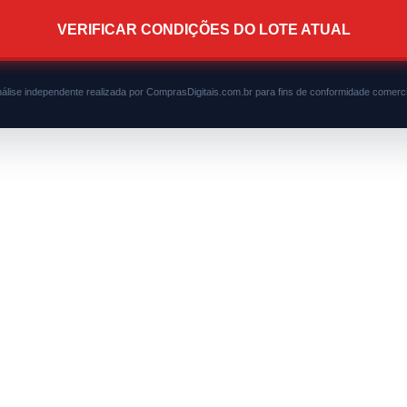
VERIFICAR CONDIÇÕES DO LOTE ATUAL
álise independente realizada por ComprasDigitais.com.br para fins de conformidade comerci