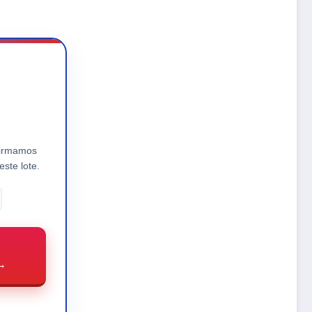
firmamos
este lote.
→