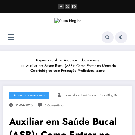
Pular
para
o
conteúdo
Página inicial
Arquivos Educacionais
Auxiliar em Saúde Bucal (ASB): Como Entrar no Mercado
Odontológico com Formação Profissionalizante
Arquivos Educacionais
Especialistas Em Cursos | Curso.blog.br
21/04/2026
0 Comentários
Auxiliar em Saúde Bucal
(ASB): Como Entrar no