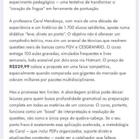
experimento pedagógico – uma tentativa de transformar o
“coração da língua” em ferramenta de pontuação.
A professora Carol Mendonça, com mais de uma década de
experiência e um histórico de 1.700 alunos satisfeitos, aposta numa
didática “leve, direta ao ponto”. O objetivo não é oferecer um
compêndio teórico, mas sim um arsenal de técnicas que resolvem
questões reais de bancas como FGV e CESGRANRIO. O curso
entrega 103 aulas gravadas, simulados frequentes e lives
semanais, tudo acessível por dois anos via Hotmart. O preço de
R$529,99
coloca a proposta em uma faixa competitiva,
especialmente quando comparada aos gigantes do mercado que
cobram milhares por pacotes multidisciplinares.
Mas a promessa tem limites. A abordagem prática pode deixar
lacunas para quem busca profundidade gramatical ou preparação
completa em todas as matérias de um concurso. O curso, portanto,
funciona como um “boost” de interpretação e resolução de
questões, não como a única peça do quebra‑cabeça. Se o seu
ponto fraco é exatamente essa aplicação acelerada, a metodologia
de Carol – que inclui PDFs organizados, suporte direto e
atualizações constantes – pode ser o catalisador que faltava.