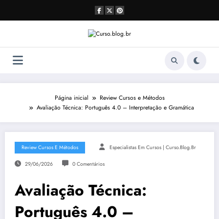
Pular
para
o
conteúdo
Página inicial
Review Cursos e Métodos
Avaliação Técnica: Português 4.0 – Interpretação e Gramática
Review Cursos E Métodos
Especialistas Em Cursos | Curso.blog.br
29/06/2026
0 Comentários
Avaliação Técnica:
Português 4.0 –