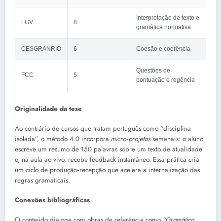
Interpretação de texto e
FGV
8
gramática normativa
CESGRANRIO
6
Coesão e coerência
Questões de
FCC
5
pontuação e regência
Originalidade da tese
Ao contrário de cursos que tratam português como “disciplina
isolada”, o método 4.0 incorpora
micro‑projetos
semanais: o aluno
escreve um resumo de 150 palavras sobre um texto de atualidade
e, na aula ao vivo, recebe feedback instantâneo. Essa prática cria
um ciclo de produção‑recepção que acelera a internalização das
regras gramaticais.
Conexões bibliográficas
O conteúdo dialoga com obras de referência como
“Gramática