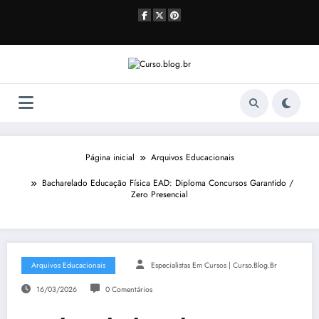
Pular
para
o
conteúdo
Página inicial
Arquivos Educacionais
Bacharelado Educação Física EAD: Diploma Concursos Garantido /
Zero Presencial
Arquivos Educacionais
Especialistas Em Cursos | Curso.blog.br
16/03/2026
0 Comentários