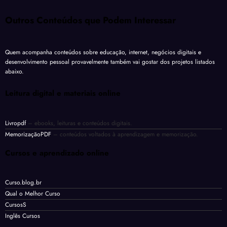
Outros Conteúdos que Podem Interessar
Quem acompanha conteúdos sobre educação, internet, negócios digitais e
desenvolvimento pessoal provavelmente também vai gostar dos projetos listados
abaixo.
Leitura digital e materiais online
Livropdf
– ebooks, leituras e conteúdos digitais.
MemorizaçãoPDF
– conteúdos voltados à aprendizagem e memorização.
Cursos e aprendizado online
Curso.blog.br
Qual o Melhor Curso
CursosS
Inglês Cursos