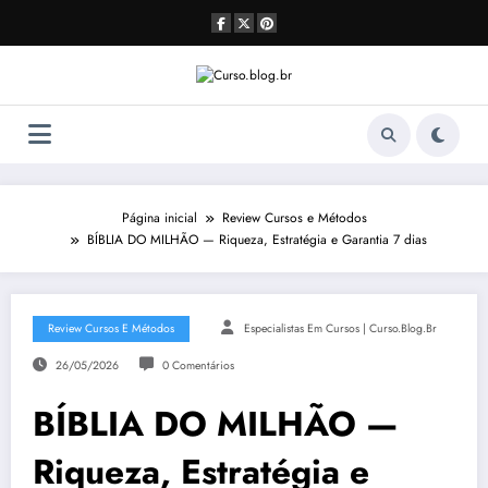
Pular
para
o
conteúdo
Página inicial
Review Cursos e Métodos
BÍBLIA DO MILHÃO — Riqueza, Estratégia e Garantia 7 dias
Review Cursos E Métodos
Especialistas Em Cursos | Curso.blog.br
26/05/2026
0 Comentários
BÍBLIA DO MILHÃO —
Riqueza, Estratégia e