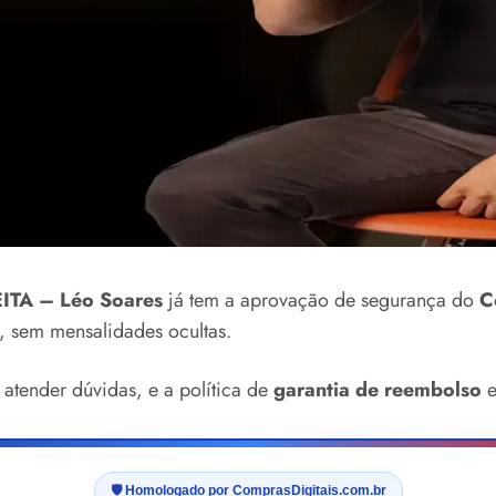
TA – Léo Soares
já tem a aprovação de segurança do
C
, sem mensalidades ocultas.
 atender dúvidas, e a política de
garantia de reembolso
e
🛡️ Homologado por ComprasDigitais.com.br