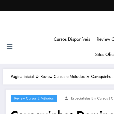
Pular
para
o
conteúdo
Cursos Disponíveis
Review C
Sites Ofi
Página inicial
Review Cursos e Métodos
Cavaquinho: 
Review Cursos E Métodos
Especialistas Em Cursos | C