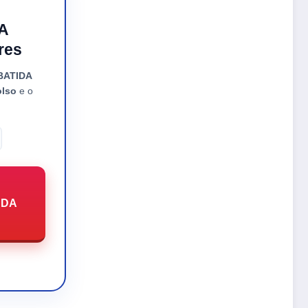
 A
res
BATIDA
olso
e o
 DA