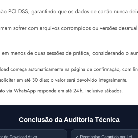
cação PCI‑DSS, garantindo que os dados de cartão nunca de
tumam sofrer com arquivos corrompidos ou versões desatua
 em menos de duas sessões de prática, considerando o au
ad começa automaticamente na página de confirmação, com link
olicitar em até 30 dias; o valor será devolvido integralmente.
o via WhatsApp responde em até 24 h, inclusive sábados.
Conclusão da Auditoria Técnica
or de Download Ativo
✓ Reembolso Garantido por Lei