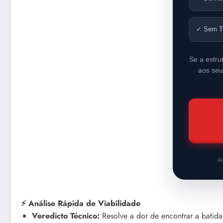
✓ Sem T
Se a estru
aos seu
An
⚡ Análise Rápida de Viabilidade
Veredicto Técnico:
Resolve a dor de encontrar a batida 