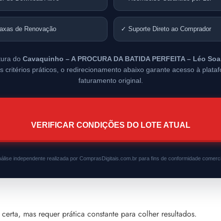
axas de Renovação
✓ Suporte Direto ao Comprador
tura do
Cavaquinho – A PROCURA DA BATIDA PERFEITA – Léo Soa
s critérios práticos, o redirecionamento abaixo garante acesso à plata
faturamento original.
VERIFICAR CONDIÇÕES DO LOTE ATUAL
álise independente realizada por ComprasDigitais.com.br para fins de conformidade comerci
certa, mas requer prática constante para colher resultados.