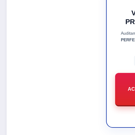
V
PR
Audita
PERFEI
AC