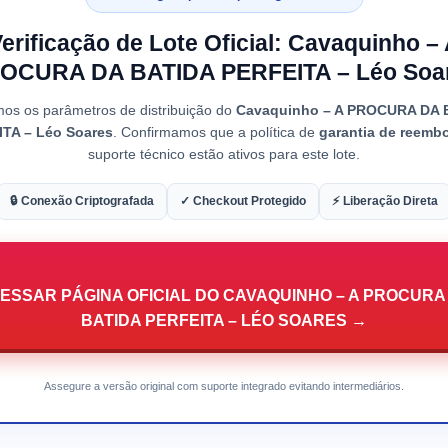
erificação de Lote Oficial: Cavaquinho –
OCURA DA BATIDA PERFEITA – Léo Soa
mos os parâmetros de distribuição do
Cavaquinho – A PROCURA DA 
TA – Léo Soares
. Confirmamos que a política de
garantia de reemb
suporte técnico estão ativos para este lote.
🔒 Conexão Criptografada
✓ Checkout Protegido
⚡ Liberação Direta
ESSAR PÁGINA OFICIAL DO CAVAQUINHO – A PROCURA
BATIDA PERFEITA – LÉO SOARES →
Assegure a versão original com suporte integrado evitando intermediários.