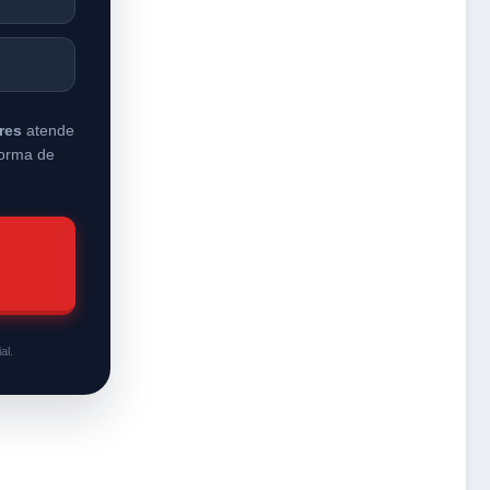
res
atende
forma de
al.