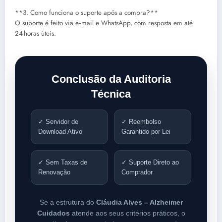
**3. Como funciona o suporte após a compra?**
O suporte é feito via e‑mail e WhatsApp, com resposta em até
24 horas úteis.
Conclusão da Auditoria
Técnica
✓ Servidor de
✓ Reembolso
Download Ativo
Garantido por Lei
✓ Sem Taxas de
✓ Suporte Direto ao
Renovação
Comprador
Se a estrutura do
Cláudia Alves – Alzheimer
Cuidados
atende aos seus critérios práticos, o