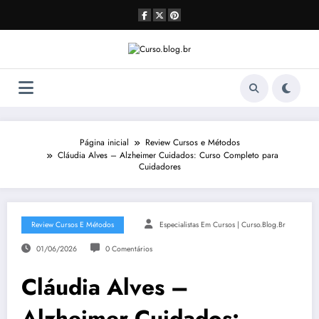
Pular
para
o
conteúdo
Página inicial
Review Cursos e Métodos
Cláudia Alves – Alzheimer Cuidados: Curso Completo para
Cuidadores
Review Cursos E Métodos
Especialistas Em Cursos | Curso.blog.br
01/06/2026
0 Comentários
Cláudia Alves –
Alzheimer Cuidados: