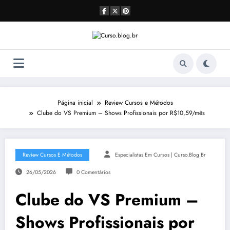
Pular
para
o
conteúdo
Página inicial
Review Cursos e Métodos
Clube do VS Premium – Shows Profissionais por R$10,59/mês
Review Cursos E Métodos
Especialistas Em Cursos | Curso.blog.br
26/05/2026
0 Comentários
Clube do VS Premium –
Shows Profissionais por