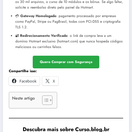
os 30 mil arquivos, o curso de 10 módulos e os bônus. Se algo faltar,
solicite o reembolso direto pelo painel da Hotmart.
💳
Gateway Homologado
: pagamento processado por empresas
como PayPal, Stripe ou PagBrasil, todas com PCI‑DSS e criptografia
TLS 1.2.
🔐
Redirecionamento Verificado
: o link de compra leva a um
domínio Hotmart exclusivo (hotmart.com) que nunca hospeda códigos
maliciosos ou carrinhos falsos.
Quero Comprar com Segurança
Compartilhe isso:
Facebook
X
Neste artigo
Descubra mais sobre Curso.blog.br