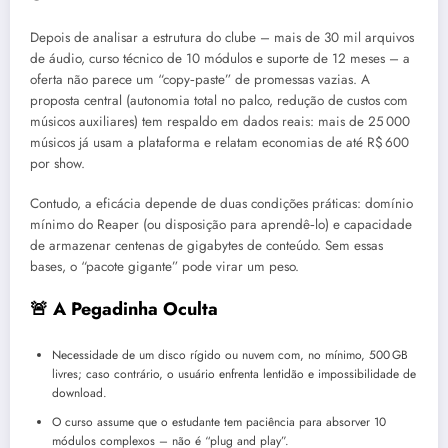
Depois de analisar a estrutura do clube – mais de 30 mil arquivos
de áudio, curso técnico de 10 módulos e suporte de 12 meses – a
oferta não parece um “copy‑paste” de promessas vazias. A
proposta central (autonomia total no palco, redução de custos com
músicos auxiliares) tem respaldo em dados reais: mais de 25 000
músicos já usam a plataforma e relatam economias de até R$ 600
por show.
Contudo, a eficácia depende de duas condições práticas: domínio
mínimo do Reaper (ou disposição para aprendê‑lo) e capacidade
de armazenar centenas de gigabytes de conteúdo. Sem essas
bases, o “pacote gigante” pode virar um peso.
🚨 A Pegadinha Oculta
Necessidade de um disco rígido ou nuvem com, no mínimo, 500 GB
livres; caso contrário, o usuário enfrenta lentidão e impossibilidade de
download.
O curso assume que o estudante tem paciência para absorver 10
módulos complexos – não é “plug and play”.