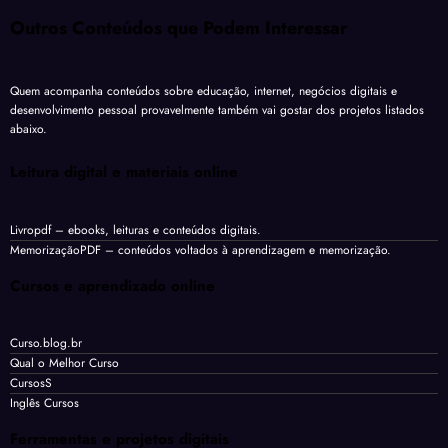
Outros Conteúdos que Podem Interessar
Quem acompanha conteúdos sobre educação, internet, negócios digitais e
desenvolvimento pessoal provavelmente também vai gostar dos projetos listados
abaixo.
Leitura digital e materiais online
Livropdf
– ebooks, leituras e conteúdos digitais.
MemorizaçãoPDF
– conteúdos voltados à aprendizagem e memorização.
Cursos e aprendizado online
Curso.blog.br
Qual o Melhor Curso
CursosS
Inglês Cursos
Ferramentas e projetos digitais