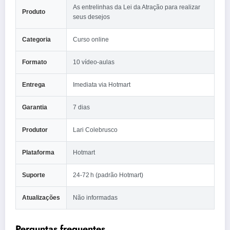
As entrelinhas da Lei da Atração para realizar
Produto
seus desejos
Categoria
Curso online
Formato
10 vídeo‑aulas
Entrega
Imediata via Hotmart
Garantia
7 dias
Produtor
Lari Colebrusco
Plataforma
Hotmart
Suporte
24‑72 h (padrão Hotmart)
Atualizações
Não informadas
Perguntas frequentes