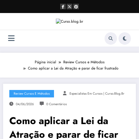
Pular
para
o
conteúdo
Página inicial
Review Cursos e Métodos
Como aplicar a Lei da Atração e parar de ficar frustrado
Review Cursos E Métodos
Especialistas Em Cursos | Curso.blog.br
04/06/2026
0 Comentários
Como aplicar a Lei da
Atração e parar de ficar