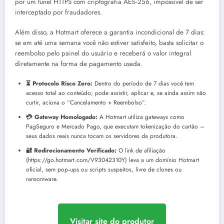
por um túnel HTTPS com criptografia AES‑256, impossível de ser
interceptado por fraudadores.
Além disso, a Hotmart oferece a garantia incondicional de 7 dias:
se em até uma semana você não estiver satisfeito, basta solicitar o
reembolso pelo painel do usuário e receberá o valor integral
diretamente na forma de pagamento usada.
⏳ Protocolo Risco Zero:
Dentro do período de 7 dias você tem
acesso total ao conteúdo; pode assistir, aplicar e, se ainda assim não
curtir, aciona o “Cancelamento + Reembolso”.
💳 Gateway Homologado:
A Hotmart utiliza gateways como
PagSeguro e Mercado Pago, que executam tokenização do cartão –
seus dados reais nunca tocam os servidores da produtora.
🔐 Redirecionamento Verificado:
O link de afiliação
(https://go.hotmart.com/V93042310Y) leva a um domínio Hotmart
oficial, sem pop‑ups ou scripts suspeitos, livre de clones ou
ransomware.
Visitar site do produtor