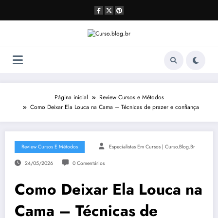
Pular
para
o
conteúdo
Página inicial
Review Cursos e Métodos
Como Deixar Ela Louca na Cama – Técnicas de prazer e confiança
Review Cursos E Métodos
Especialistas Em Cursos | Curso.blog.br
24/05/2026
0 Comentários
Como Deixar Ela Louca na
Cama – Técnicas de