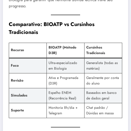
progresso.
Comparativo: BIOATP vs Cursinhos
Tradicionais
BIOATP (Método
Cursinhos
Recurso
D3R)
Tradicionais
Ultra-especializado
Generalista (todas as
Foco
em Biologia
matérias)
Ativa e Programada
Geralmente por conta
Revisão
(D3R)
do aluno
Espelho ENEM
Baseados em banco
Simulados
(Recorrência Real)
de dados geral
Monitoria 8h/dia +
Chat padrão /
Suporte
Telegram
Dúvidas em massa