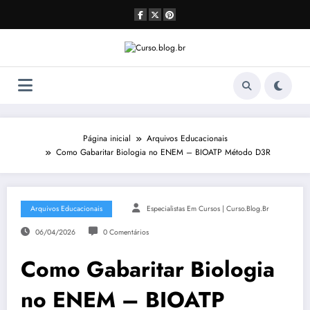
Pular
para
o
conteúdo
Página inicial
Arquivos Educacionais
Como Gabaritar Biologia no ENEM – BIOATP Método D3R
Arquivos Educacionais
Especialistas Em Cursos | Curso.blog.br
06/04/2026
0 Comentários
Como Gabaritar Biologia
no ENEM – BIOATP