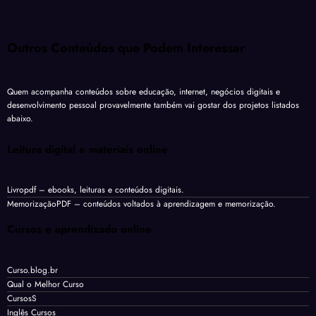
Outros Conteúdos que Podem Interessar
Quem acompanha conteúdos sobre educação, internet, negócios digitais e
desenvolvimento pessoal provavelmente também vai gostar dos projetos listados
abaixo.
Leitura digital e materiais online
Livropdf
– ebooks, leituras e conteúdos digitais.
MemorizaçãoPDF
– conteúdos voltados à aprendizagem e memorização.
Cursos e aprendizado online
Curso.blog.br
Qual o Melhor Curso
CursosS
Inglês Cursos