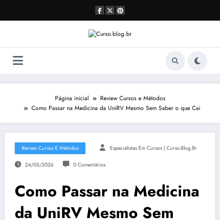
Pular
para
o
conteúdo
Página inicial
Review Cursos e Métodos
Como Passar na Medicina da UniRV Mesmo Sem Saber o que Cai
Review Cursos E Métodos
Especialistas Em Cursos | Curso.blog.br
24/05/2026
0 Comentários
Como Passar na Medicina
da UniRV Mesmo Sem