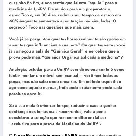
cursinho ENEM, ainda sentia que faltava “aquilo” para a
Medicina da UniRV. Ela mudou para um preparatório
específico e, em 30 dias, reduziu seu tempo de estudo em
40% enquanto aumentava a pontuação nas simuladas. O
segredo? Foco nas questões que mais caem.
Você já se perguntou quantas horas realmente são gastas em
assuntos que influenciam a sua nota? Ou quantas vezes você
já começou a aula de “Química Geral” e percebeu que a
prova pede mais “Química Orgânica aplicada à medicina”?
Analogia: estudar para a UniRV sem direcionamento é como
tentar montar um móvel sem manual – você tem todas as
peças, mas não sabe onde encaixar. Um método específico
age como aquele manual, indicando exatamente onde cada
parafuso deve ir.
Se a sua meta é otimizar tempo, reduzir o caos e ganhar
confiança nos temas mais recorrentes, vale a pena
considerar a solução que tem como diferencial ser
“exclusivo para a prova de Medicina da UniRV”.
O
Curso Preparatório para a UNIRV
oferece aulas teóricas,