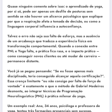
Quase ninguém comenta sobre isso: o aprendizado de yoga,
por si só, pode ser apenas um desfile de posturas sem
sentido se não houver um alicerce psicológico que explique
por que a respiração afeta a tomada de decisão, ou como a
linguagem corporal influencia a autoconfiança.
Talvez o erro não seja sua falta de esforço, mas a ausência
de um arcabouço que traduza a experiência física em
transformação comportamental. Quando a conexão entre
PNL e Yoga falta, a prática fica rasa, e o impacto prático –
como conseguir novos clientes ou até mudar de carreira –
permanece distante.
Você já se pegou pensando: “Se eu fosse apenas mais
disciplinado, teria conseguido alcançar aquela certificação?”.
Essa crença limitante “eu não consigo por falta de força de
vontade” é exatamente o que o método de Gabriel Medeiros
desmonta, ao integrar técnicas de Programação
Neurolinguística (PNL) à prática milenar do yoga.
Um exemplo real: Ana, 34 anos, psicóloga e professora de
yoga, tentou três formações presenciais sem sucesso.