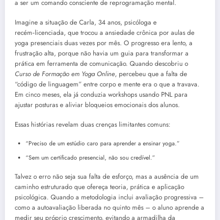
a ser um comando consciente de reprogramação mental.
Imagine a situação de Carla, 34 anos, psicóloga e
recém‑licenciada, que trocou a ansiedade crônica por aulas de
yoga presenciais duas vezes por mês. O progresso era lento, a
frustração alta, porque não havia um guia para transformar a
prática em ferramenta de comunicação. Quando descobriu o
Curso de Formação em Yoga Online
, percebeu que a falta de
“código de linguagem” entre corpo e mente era o que a travava.
Em cinco meses, ela já conduzia workshops usando PNL para
ajustar posturas e aliviar bloqueios emocionais dos alunos.
Essas histórias revelam duas crenças limitantes comuns:
“Preciso de um estúdio caro para aprender a ensinar yoga.”
“Sem um certificado presencial, não sou credível.”
Talvez o erro não seja sua falta de esforço, mas a ausência de um
caminho estruturado que ofereça teoria, prática e aplicação
psicológica. Quando a metodologia inclui avaliação progressiva –
como a autoavaliação liberada no quinto mês – o aluno aprende a
medir seu próprio crescimento, evitando a armadilha da