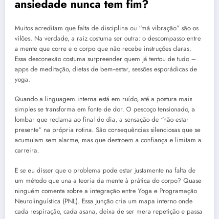
ansiedade nunca tem fim?
Muitos acreditam que falta de disciplina ou “má vibração” são os
vilões. Na verdade, a raiz costuma ser outra: o descompasso entre
a mente que corre e o corpo que não recebe instruções claras.
Essa desconexão costuma surpreender quem já tentou de tudo –
apps de meditação, dietas de bem‑estar, sessões esporádicas de
yoga.
Quando a linguagem interna está em ruído, até a postura mais
simples se transforma em fonte de dor. O pescoço tensionado, a
lombar que reclama ao final do dia, a sensação de “não estar
presente” na própria rotina. São consequências silenciosas que se
acumulam sem alarme, mas que destroem a confiança e limitam a
carreira.
E se eu disser que o problema pode estar justamente na falta de
um método que una a teoria da mente à prática do corpo? Quase
ninguém comenta sobre a integração entre Yoga e Programação
Neurolinguística (PNL). Essa junção cria um mapa interno onde
cada respiração, cada asana, deixa de ser mera repetição e passa