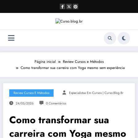
Pular
para
o
conteúdo
Página inicial
Review Cursos e Métodos
Como transformar sua carreira com Yoga mesmo sem experiência
Review Cursos E Métodos
Especialistas Em Cursos | Curso.blog.br
24/05/2026
0 Comentários
Como transformar sua
carreira com Yoga mesmo