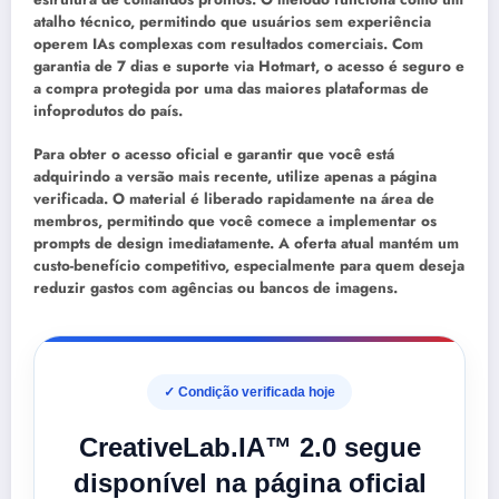
atalho técnico, permitindo que usuários sem experiência
operem IAs complexas com resultados comerciais. Com
garantia
de 7 dias e suporte via Hotmart, o acesso é seguro e
a compra protegida por uma das maiores plataformas de
infoprodutos do país.
Para obter o
acesso oficial
e garantir que você está
adquirindo a versão mais recente, utilize apenas a página
verificada. O material é liberado rapidamente na
área de
membros
, permitindo que você comece a implementar os
prompts de design imediatamente. A oferta atual mantém um
custo-benefício competitivo, especialmente para quem deseja
reduzir gastos com agências ou bancos de imagens.
✓ Condição verificada hoje
CreativeLab.IA™ 2.0 segue
disponível na página oficial