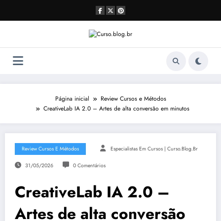
Pular
para
o
conteúdo
Página inicial
Review Cursos e Métodos
CreativeLab IA 2.0 – Artes de alta conversão em minutos
Review Cursos E Métodos
Especialistas Em Cursos | Curso.blog.br
31/05/2026
0 Comentários
CreativeLab IA 2.0 –
Artes de alta conversão