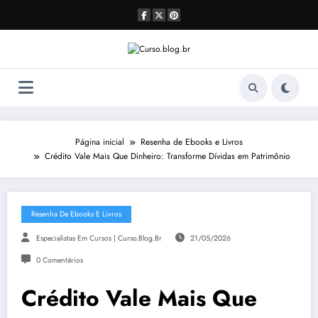
Pular
para
o
conteúdo
Página inicial
Resenha de Ebooks e Livros
Crédito Vale Mais Que Dinheiro: Transforme Dívidas em Patrimônio
Resenha De Ebooks E Livros
Especialistas Em Cursos | Curso.blog.br
21/05/2026
0 Comentários
Crédito Vale Mais Que