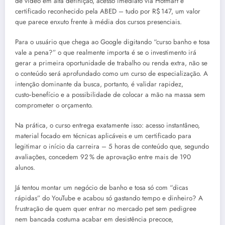
de vídeo em alta definição, acesso imediato via Hotmart e
certificado reconhecido pela ABED – tudo por R$ 147, um valor
que parece enxuto frente à média dos cursos presenciais.
Para o usuário que chega ao Google digitando “curso banho e tosa
vale a pena?” o que realmente importa é se o investimento irá
gerar a primeira oportunidade de trabalho ou renda extra, não se
o conteúdo será aprofundado como um curso de especialização. A
intenção dominante da busca, portanto, é validar rapidez,
custo‑benefício e a possibilidade de colocar a mão na massa sem
comprometer o orçamento.
Na prática, o curso entrega exatamente isso: acesso instantâneo,
material focado em técnicas aplicáveis e um certificado para
legitimar o início da carreira – 5 horas de conteúdo que, segundo
avaliações, concedem 92 % de aprovação entre mais de 190
alunos.
Já tentou montar um negócio de banho e tosa só com “dicas
rápidas” do YouTube e acabou só gastando tempo e dinheiro? A
frustração de quem quer entrar no mercado pet sem pedigree
nem bancada costuma acabar em desistência precoce,