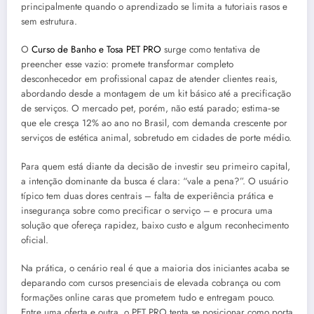
principalmente quando o aprendizado se limita a tutoriais rasos e
sem estrutura.
O
Curso de Banho e Tosa PET PRO
surge como tentativa de
preencher esse vazio: promete transformar completo
desconhecedor em profissional capaz de atender clientes reais,
abordando desde a montagem de um kit básico até a precificação
de serviços. O mercado pet, porém, não está parado; estima‑se
que ele cresça 12% ao ano no Brasil, com demanda crescente por
serviços de estética animal, sobretudo em cidades de porte médio.
Para quem está diante da decisão de investir seu primeiro capital,
a intenção dominante da busca é clara: “vale a pena?”. O usuário
típico tem duas dores centrais – falta de experiência prática e
insegurança sobre como precificar o serviço – e procura uma
solução que ofereça rapidez, baixo custo e algum reconhecimento
oficial.
Na prática, o cenário real é que a maioria dos iniciantes acaba se
deparando com cursos presenciais de elevada cobrança ou com
formações online caras que prometem tudo e entregam pouco.
Entre uma oferta e outra, o PET PRO tenta se posicionar como porta