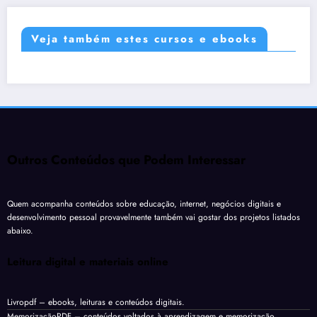
Veja também estes cursos e ebooks
Outros Conteúdos que Podem Interessar
Quem acompanha conteúdos sobre educação, internet, negócios digitais e
desenvolvimento pessoal provavelmente também vai gostar dos projetos listados
abaixo.
Leitura digital e materiais online
Livropdf
– ebooks, leituras e conteúdos digitais.
MemorizaçãoPDF
– conteúdos voltados à aprendizagem e memorização.