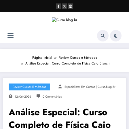
Pular
para
o
conteúdo
Página inicial
Review Cursos e Métodos
Análise Especial: Curso Completo de Física Caio Bianchi
Review Cursos E Métodos
Especialistas Em Cursos | Curso.blog.br
12/06/2026
0 Comentários
Análise Especial: Curso
Completo de Física Caio