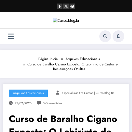
Pular
para
o
conteúdo
Página inicial
Arquivos Educacionais
Curso de Baralho Cigano Exposto: O Labirinto de Custos e
Reclamações Ocultas
Arquivos Educacionais
Especialistas Em Cursos | Curso.blog.br
27/02/2026
0 Comentários
Curso de Baralho Cigano
Exposto: O Labirinto de