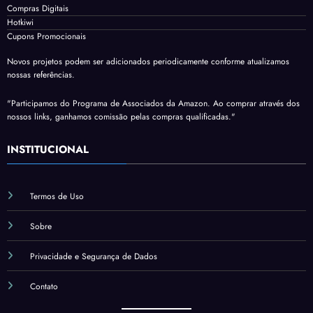
Compras Digitais
Hotkiwi
Cupons Promocionais
Novos projetos podem ser adicionados periodicamente conforme atualizamos
nossas referências.
"Participamos do Programa de Associados da Amazon. Ao comprar através dos
nossos links, ganhamos comissão pelas compras qualificadas."
INSTITUCIONAL
Termos de Uso
Sobre
Privacidade e Segurança de Dados
Contato