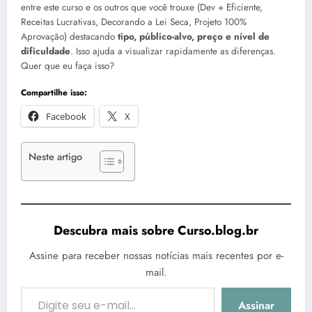
entre este curso e os outros que você trouxe (Dev + Eficiente,
Receitas Lucrativas, Decorando a Lei Seca, Projeto 100%
Aprovação) destacando
tipo, público-alvo, preço e nível de
dificuldade
. Isso ajuda a visualizar rapidamente as diferenças.
Quer que eu faça isso?
Compartilhe isso:
Facebook
X
Neste artigo
Descubra mais sobre Curso.blog.br
Assine para receber nossas notícias mais recentes por e-
mail.
Digite seu e-mail…
Assinar