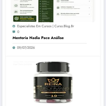
Especialistas Em Cursos | Curso.blog.br
0
Mentoria Nadia Pace Análise
09/07/2026