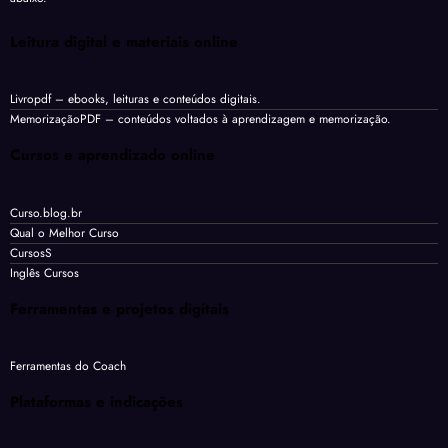
Leitura digital e materiais online
Livropdf
– ebooks, leituras e conteúdos digitais.
MemorizaçãoPDF
– conteúdos voltados à aprendizagem e memorização.
Cursos e aprendizado online
Curso.blog.br
Qual o Melhor Curso
CursosS
Inglês Cursos
Ferramentas e projetos digitais
Ferramentas do Coach
Plataformas e indicações