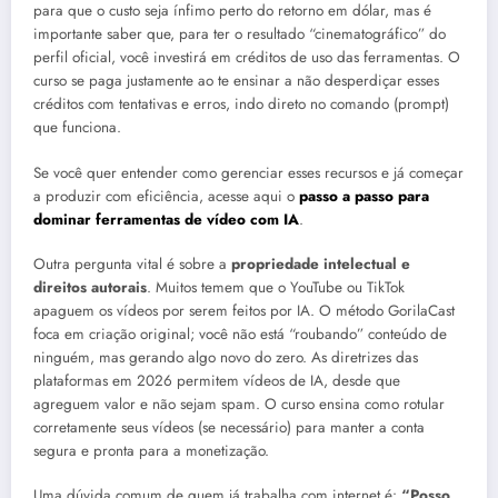
para que o custo seja ínfimo perto do retorno em dólar, mas é
importante saber que, para ter o resultado “cinematográfico” do
perfil oficial, você investirá em créditos de uso das ferramentas. O
curso se paga justamente ao te ensinar a não desperdiçar esses
créditos com tentativas e erros, indo direto no comando (prompt)
que funciona.
Se você quer entender como gerenciar esses recursos e já começar
a produzir com eficiência, acesse aqui o
passo a passo para
dominar ferramentas de vídeo com IA
.
Outra pergunta vital é sobre a
propriedade intelectual e
direitos autorais
. Muitos temem que o YouTube ou TikTok
apaguem os vídeos por serem feitos por IA. O método GorilaCast
foca em criação original; você não está “roubando” conteúdo de
ninguém, mas gerando algo novo do zero. As diretrizes das
plataformas em 2026 permitem vídeos de IA, desde que
agreguem valor e não sejam spam. O curso ensina como rotular
corretamente seus vídeos (se necessário) para manter a conta
segura e pronta para a monetização.
Uma dúvida comum de quem já trabalha com internet é:
“Posso