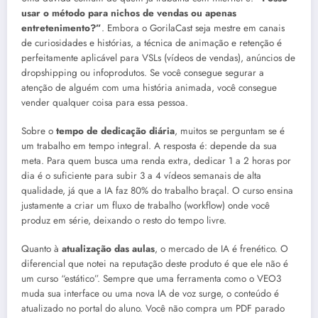
usar o método para nichos de vendas ou apenas
entretenimento?”
. Embora o GorilaCast seja mestre em canais
de curiosidades e histórias, a técnica de animação e retenção é
perfeitamente aplicável para VSLs (vídeos de vendas), anúncios de
dropshipping ou infoprodutos. Se você consegue segurar a
atenção de alguém com uma história animada, você consegue
vender qualquer coisa para essa pessoa.
Sobre o
tempo de dedicação diária
, muitos se perguntam se é
um trabalho em tempo integral. A resposta é: depende da sua
meta. Para quem busca uma renda extra, dedicar 1 a 2 horas por
dia é o suficiente para subir 3 a 4 vídeos semanais de alta
qualidade, já que a IA faz 80% do trabalho braçal. O curso ensina
justamente a criar um fluxo de trabalho (workflow) onde você
produz em série, deixando o resto do tempo livre.
Quanto à
atualização das aulas
, o mercado de IA é frenético. O
diferencial que notei na reputação deste produto é que ele não é
um curso “estático”. Sempre que uma ferramenta como o VEO3
muda sua interface ou uma nova IA de voz surge, o conteúdo é
atualizado no portal do aluno. Você não compra um PDF parado