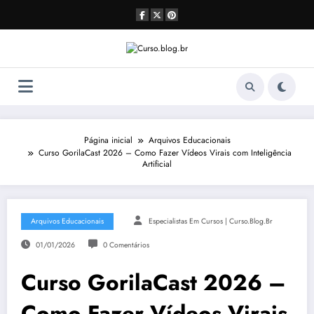
Pular
para
o
conteúdo
Página inicial
Arquivos Educacionais
Curso GorilaCast 2026 – Como Fazer Vídeos Virais com Inteligência
Artificial
Arquivos Educacionais
Especialistas Em Cursos | Curso.blog.br
01/01/2026
0 Comentários
Curso GorilaCast 2026 –
Como Fazer Vídeos Virais