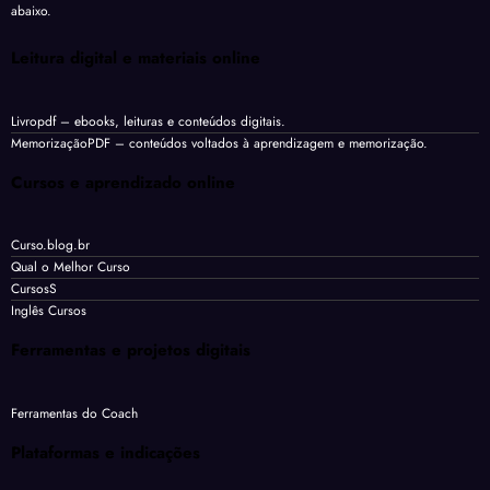
abaixo.
Leitura digital e materiais online
Livropdf
– ebooks, leituras e conteúdos digitais.
MemorizaçãoPDF
– conteúdos voltados à aprendizagem e memorização.
Cursos e aprendizado online
Curso.blog.br
Qual o Melhor Curso
CursosS
Inglês Cursos
Ferramentas e projetos digitais
Ferramentas do Coach
Plataformas e indicações