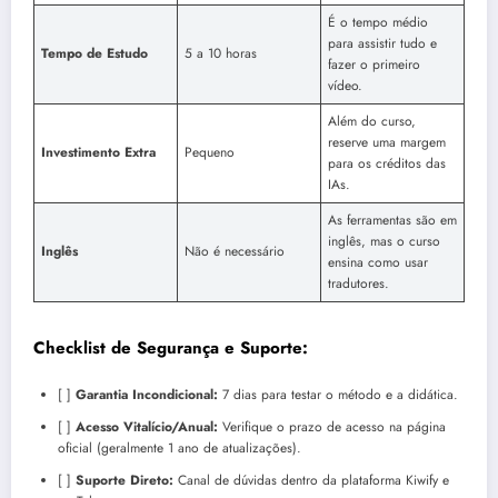
É o tempo médio
para assistir tudo e
Tempo de Estudo
5 a 10 horas
fazer o primeiro
vídeo.
Além do curso,
reserve uma margem
Investimento Extra
Pequeno
para os créditos das
IAs.
As ferramentas são em
inglês, mas o curso
Inglês
Não é necessário
ensina como usar
tradutores.
Checklist de Segurança e Suporte:
[ ]
Garantia Incondicional:
7 dias para testar o método e a didática.
[ ]
Acesso Vitalício/Anual:
Verifique o prazo de acesso na página
oficial (geralmente 1 ano de atualizações).
[ ]
Suporte Direto:
Canal de dúvidas dentro da plataforma Kiwify e