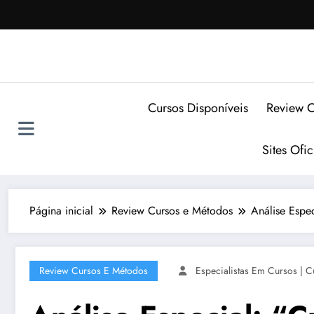
Pular
para
o
conteúdo
Cursos Disponíveis
Review C
Sites Ofi
Página inicial
Review Cursos e Métodos
Análise Espec
Review Cursos E Métodos
Especialistas Em Cursos | C