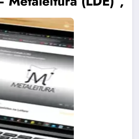
– Metaleitura (LDE)”,