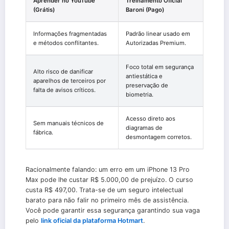
Aprender no YouTube
Treinamento Oficial
(Grátis)
Baroni (Pago)
Informações fragmentadas
Padrão linear usado em
e métodos conflitantes.
Autorizadas Premium.
Foco total em segurança
Alto risco de danificar
antiestática e
aparelhos de terceiros por
preservação de
falta de avisos críticos.
biometria.
Acesso direto aos
Sem manuais técnicos de
diagramas de
fábrica.
desmontagem corretos.
Racionalmente falando: um erro em um iPhone 13 Pro
Max pode lhe custar R$ 5.000,00 de prejuízo. O curso
custa R$ 497,00. Trata-se de um seguro intelectual
barato para não falir no primeiro mês de assistência.
Você pode garantir essa segurança garantindo sua vaga
pelo
link oficial da plataforma Hotmart
.