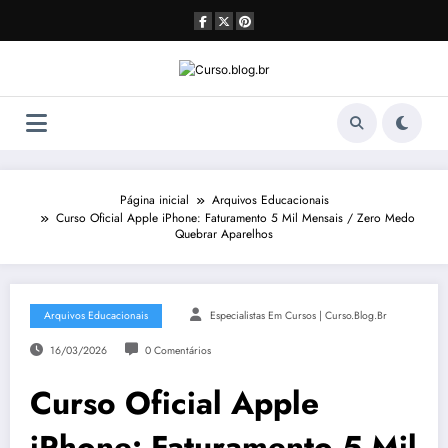
Pular
para
o
conteúdo
Página inicial
Arquivos Educacionais
Curso Oficial Apple iPhone: Faturamento 5 Mil Mensais / Zero Medo
Quebrar Aparelhos
Arquivos Educacionais
Especialistas Em Cursos | Curso.blog.br
16/03/2026
0 Comentários
Curso Oficial Apple
iPhone: Faturamento 5 Mil