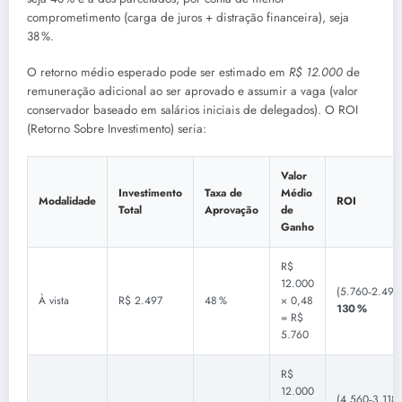
comprometimento (carga de juros + distração financeira), seja
38 %.
O retorno médio esperado pode ser estimado em
R$ 12.000
de
remuneração adicional ao ser aprovado e assumir a vaga (valor
conservador baseado em salários iniciais de delegados). O ROI
(Retorno Sobre Investimento) seria:
Valor
Investimento
Taxa de
Médio
Modalidade
ROI
Total
Aprovação
de
Ganho
R$
12.000
(5.760‑2.497
À vista
R$ 2.497
48 %
× 0,48
130 %
= R$
5.760
R$
12.000
(4.560‑3.118