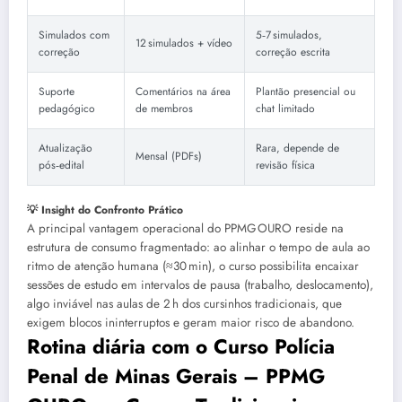
Simulados com
5‑7 simulados,
12 simulados + vídeo
correção
correção escrita
Suporte
Comentários na área
Plantão presencial ou
pedagógico
de membros
chat limitado
Atualização
Rara, depende de
Mensal (PDFs)
pós‑edital
revisão física
💡 Insight do Confronto Prático
A principal vantagem operacional do PPMG OURO reside na
estrutura de consumo fragmentado: ao alinhar o tempo de aula ao
ritmo de atenção humana (≈30 min), o curso possibilita encaixar
sessões de estudo em intervalos de pausa (trabalho, deslocamento),
algo inviável nas aulas de 2 h dos cursinhos tradicionais, que
exigem blocos ininterruptos e geram maior risco de abandono.
Rotina diária com o Curso Polícia
Penal de Minas Gerais – PPMG