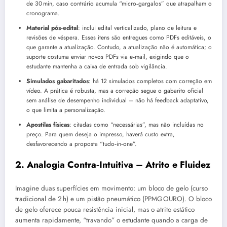
de 30 min, caso contrário acumula “micro‑gargalos” que atrapalham o
cronograma.
Material pós‑edital
: inclui edital verticalizado, plano de leitura e
revisões de véspera. Esses itens são entregues como PDFs editáveis, o
que garante a atualização. Contudo, a atualização não é automática; o
suporte costuma enviar novos PDFs via e‑mail, exigindo que o
estudante mantenha a caixa de entrada sob vigilância.
Simulados gabaritados
: há 12 simulados completos com correção em
vídeo. A prática é robusta, mas a correção segue o gabarito oficial
sem análise de desempenho individual – não há feedback adaptativo,
o que limita a personalização.
Apostilas físicas
: citadas como “necessárias”, mas não incluídas no
preço. Para quem deseja o impresso, haverá custo extra,
desfavorecendo a proposta “tudo‑in‑one”.
2. Analogia Contra‑Intuitiva – Atrito e Fluidez
Imagine duas superfícies em movimento: um bloco de gelo (curso
tradicional de 2 h) e um pistão pneumático (PPMG OURO). O bloco
de gelo oferece pouca resistência inicial, mas o atrito estático
aumenta rapidamente, “travando” o estudante quando a carga de