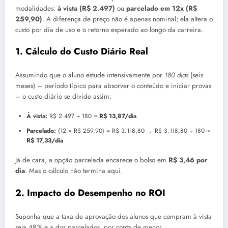
modalidades:
à vista (R$ 2.497)
ou
parcelado em 12x (R$
259,90)
. A diferença de preço não é apenas nominal; ela altera o
custo por dia de uso e o retorno esperado ao longo da carreira.
1. Cálculo do Custo Diário Real
Assumindo que o aluno estude intensivamente por
180 dias
(seis
meses) – período típico para absorver o conteúdo e iniciar provas
– o custo diário se divide assim:
À vista:
R$ 2.497 ÷ 180 ≈
R$ 13,87/dia
Parcelado:
(12 × R$ 259,90) = R$ 3.118,80 → R$ 3.118,80 ÷ 180 ≈
R$ 17,33/dia
Já de cara, a opção parcelada encarece o bolso em
R$ 3,46 por
dia
. Mas o cálculo não termina aqui.
2. Impacto do Desempenho no ROI
Suponha que a taxa de aprovação dos alunos que compram à vista
seja 48 % e a dos parcelados, por conta de menor