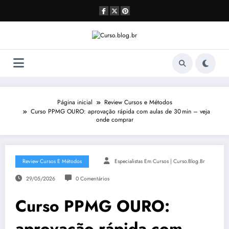
Pular
para
o
conteúdo
Página inicial
Review Cursos e Métodos
Curso PPMG OURO: aprovação rápida com aulas de 30 min – veja
onde comprar
Review Cursos E Métodos
Especialistas Em Cursos | Curso.blog.br
29/05/2026
0 Comentários
Curso PPMG OURO:
aprovação rápida com