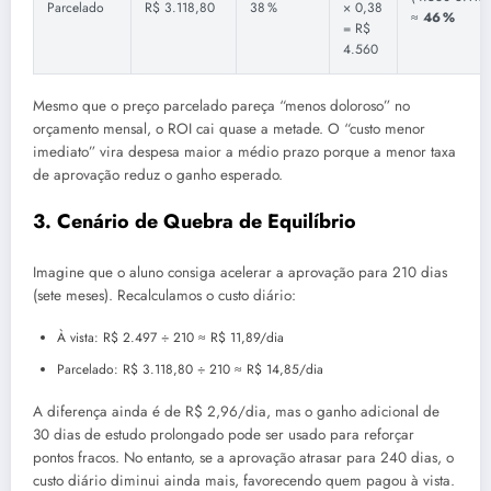
Parcelado
R$ 3.118,80
38 %
× 0,38
≈
46 %
= R$
4.560
Mesmo que o preço parcelado pareça “menos doloroso” no
orçamento mensal, o ROI cai quase a metade. O “custo menor
imediato” vira despesa maior a médio prazo porque a menor taxa
de aprovação reduz o ganho esperado.
3. Cenário de Quebra de Equilíbrio
Imagine que o aluno consiga acelerar a aprovação para 210 dias
(sete meses). Recalculamos o custo diário:
À vista: R$ 2.497 ÷ 210 ≈ R$ 11,89/dia
Parcelado: R$ 3.118,80 ÷ 210 ≈ R$ 14,85/dia
A diferença ainda é de R$ 2,96/dia, mas o ganho adicional de
30 dias de estudo prolongado pode ser usado para reforçar
pontos fracos. No entanto, se a aprovação atrasar para 240 dias, o
custo diário diminui ainda mais, favorecendo quem pagou à vista.