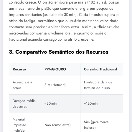
conteúdo cresce. O pistão, embora pese mais (482 aulas), possui
um mecanismo de pistão que converte energia em pequenos
impulsos constantes (as aulas de 30 min). Cada impulso supera o
atrito da fadiga, permitindo que o usuário mantenha velocidade
constante sem precisar aplicar força extra. Assim, a “fluidez” das
micro‑aulas compensa o volume total, enquanto o modelo
tradicional acumula cansaço como atrito crescente.
3. Comparativo Semântico dos Recursos
Recurso
PPMG OURO
Cursinho Tradicional
Acesso até a
Limitado à data de
Sim (Hotmart)
prova
término do curso
Duração média
≈30 min
≈120 min
das aulas
Material
Sim (geralmente
impresso
Não (custo extra)
incluso)
incluído