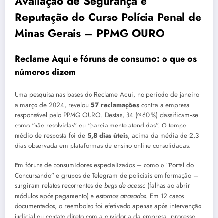
Avaliação de Segurança e
Reputação do Curso Polícia Penal de
Minas Gerais – PPMG OURO
Reclame Aqui e fóruns de consumo: o que os
números dizem
Uma pesquisa nas bases do Reclame Aqui, no período de janeiro
a março de 2024, revelou
57 reclamações
contra a empresa
responsável pelo PPMG OURO. Destas, 34 (≈ 60 %) classificam‑se
como “não resolvidas” ou “parcialmente atendidas”. O tempo
médio de resposta foi de
5,8 dias úteis
, acima da média de 2,3
dias observada em plataformas de ensino online consolidadas.
Em fóruns de consumidores especializados – como o “Portal do
Concursando” e grupos de Telegram de policiais em formação –
surgiram relatos recorrentes de
bugs de acesso
(falhas ao abrir
módulos após pagamento) e
estornos atrasados
. Em 12 casos
documentados, o reembolso foi efetivado apenas após intervenção
judicial ou contato direto com a ouvidoria da empresa, processo