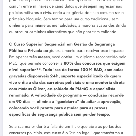
comum entre milhares de candidatos que desejam ingressar nas
polícias militares e civis, onde a exigência de título costuma ser o
primeiro bloqueio. Sem tempo para um curso tradicional, sem
dinheiro para inúmeras mensalidades, a maioria acaba desistindo
ou procura caminhos alternativos que não garantem validade.
O
Curso Superior Sequencial em Gestão de Segurança
Pública e Privada
surgiu exatamente para resolver esse impasse.
Em apenas
três meses
, você obtém um diploma reconhecido pelo
MEC, que permite concorrer a
80 % dos concursos que exigem
nível superior**. Tudo isso de forma 100 % EAD, com aulas
gravadas disponíveis 24 h, suporte especializado de quem
vive o dia a dia das carreiras policiais e uma mentoria direta
com Mateus Óliver, ex‑soldado da PMMG e especialista
renomado. A velocidade do programa — conclusão recorde
em 90 dias — elimina a “gambiarra” de adiar a aprovação,
colocando você pronto para estudar para as provas
específicas de segurança pública sem perder tempo.
Se a sua maior dor é a falta de um título que abra as portas dos
concursos policiais, este curso é o “atalho legal” que transforma a