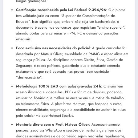
longas graduações.
Certificação reconhecida pela Lei Federal 9.394/96
: O diploma
tem validade jurídica como “Superior de Complementação de
Estudos”. Isso significa que, embora não seja um bacharelado, o
documento é aceito nos concursos que requisitam “ensino superior”,
abrindo portas para carreiras em PM, PC e demais corporações
estaduais.
Foco exclusivo nas necessidades do policial
: A grade curricular foi
desenhada por Mateus Óliver, ex‑soldado da PMMG e especialista em
segurança pública. As disciplinas cobrem Direito, Ética, Gestão de
Segurança e casos práticos, garantindo que o estudante aprenda
exatamente o que será cobrado nas provas, sem conteúdo
“desnecessário”.
Metodologia 100 % EAD com aulas gravadas 24 h
: O aluno tem
acesso ilimitado a videoaulas, PDFs e fórum de dúvidas, podendo
estudar no horário que melhor se encaixe em sua rotina de trabalho
ou treinamento físico. A plataforma Hotmart, que hospeda o curso,
oferece estabilidade, segurança e a possibilidade de assistir às aulas
pelo celular via app Hotmart Sparkle.
Mentoria direta com o Prof. Mateus Óliver
: Acompanhamento
personalizado via WhatsApp e sessões de mentoria garantem que
dúvidas administrativas e de conteúdo sejam resolvidas rapidamente,