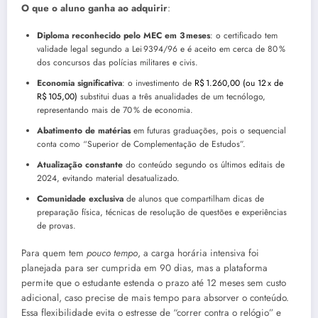
O que o aluno ganha ao adquirir
:
Diploma reconhecido pelo MEC em 3 meses
: o certificado tem
validade legal segundo a Lei 9394/96 e é aceito em cerca de 80 %
dos concursos das polícias militares e civis.
Economia significativa
: o investimento de
R$ 1.260,00 (ou 12 x de
R$ 105,00)
substitui duas a três anualidades de um tecnólogo,
representando mais de 70 % de economia.
Abatimento de matérias
em futuras graduações, pois o sequencial
conta como “Superior de Complementação de Estudos”.
Atualização constante
do conteúdo segundo os últimos editais de
2024, evitando material desatualizado.
Comunidade exclusiva
de alunos que compartilham dicas de
preparação física, técnicas de resolução de questões e experiências
de provas.
Para quem tem
pouco tempo
, a carga horária intensiva foi
planejada para ser cumprida em 90 dias, mas a plataforma
permite que o estudante estenda o prazo até 12 meses sem custo
adicional, caso precise de mais tempo para absorver o conteúdo.
Essa flexibilidade evita o estresse de “correr contra o relógio” e