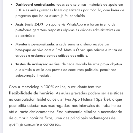
Dashboard centralizado
: todas as disciplinas, materiais de apoio em
PDF e as aulas gravadas ficam organizadas por módulo, com barra de
progresso que indica quanto já foi concluído.
Assistência 24/7
: o suporte via WhatsApp e o fórum interno da
plataforma garantem respostas rápidas às dúvidas administrativas ou
de conteúdo.
Mentoria personalizada
: a cada semana o aluno recebe um
bate‑papo ao vivo com o Prof. Mateus Óliver, que orienta a rotina de
estudos e esclarece pontos críticos dos editais.
Testes de avaliação
: ao final de cada módulo há uma prova objetiva
que simula o estilo das provas de concursos policiais, permitindo
autocorreção imediata.
Com a metodologia 100 % online, o estudante tem total
flexibilidade de horário
. As aulas gravadas podem ser assistidas
no computador, tablet ou celular (via App Hotmart Sparkle), o que
possibilita estudar nas madrugadas, nos intervalos de trabalho ou
até durante deslocamentos. Essa autonomia elimina a necessidade
de cumprir horários fixos, uma das principais reclamações de
quem já concorre a concursos.