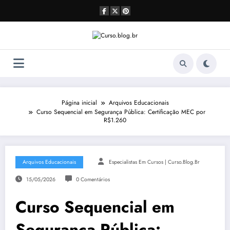
Pular
para
o
conteúdo
Página inicial
Arquivos Educacionais
Curso Sequencial em Segurança Pública: Certificação MEC por
R$1.260
Arquivos Educacionais
Especialistas Em Cursos | Curso.blog.br
15/05/2026
0 Comentários
Curso Sequencial em
Segurança Pública: