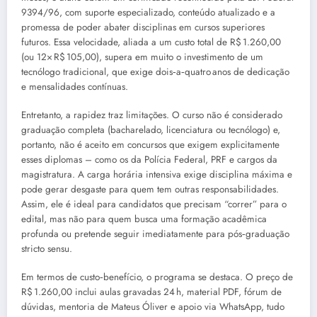
9394/96, com suporte especializado, conteúdo atualizado e a
promessa de poder abater disciplinas em cursos superiores
futuros. Essa velocidade, aliada a um custo total de R$ 1.260,00
(ou 12× R$ 105,00), supera em muito o investimento de um
tecnólogo tradicional, que exige dois‑a‑quatro anos de dedicação
e mensalidades contínuas.
Entretanto, a rapidez traz limitações. O curso não é considerado
graduação completa (bacharelado, licenciatura ou tecnólogo) e,
portanto, não é aceito em concursos que exigem explicitamente
esses diplomas – como os da Polícia Federal, PRF e cargos da
magistratura. A carga horária intensiva exige disciplina máxima e
pode gerar desgaste para quem tem outras responsabilidades.
Assim, ele é ideal para candidatos que precisam “correr” para o
edital, mas não para quem busca uma formação acadêmica
profunda ou pretende seguir imediatamente para pós‑graduação
stricto sensu.
Em termos de custo‑benefício, o programa se destaca. O preço de
R$ 1.260,00 inclui aulas gravadas 24 h, material PDF, fórum de
dúvidas, mentoria de Mateus Óliver e apoio via WhatsApp, tudo