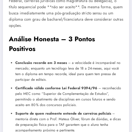
Federal, carreiras jurídicas como magistratura ou delegacia), o
título sequencial pode **não ser aceito**. Da mesma forma, quem
busca imediatamente uma pós‑graduação stricto sensu ou um
diploma com grau de bacharel/licenciatura deve considerar outras
opções.
Análise Honesta – 3 Pontos
Positivos
Conclusão recorde em 3 meses
– a velocidade é incomparável no
mercado; enquanto um tecnólogo leva de 18 a 24 meses, aqui você
tem o diploma em tempo recorde, ideal para quem tem pressa de
participar de editais.
Certificado válido conforme Lei Federal 9394/96
– reconhecido
pelo MEC como “Superior de Complementação de Estudos”,
permitindo o abatimento de disciplinas em cursos futuros e sendo
aceito em 80 % dos concursos policiais.
Suporte de quem realmente entende de carreiras policiais
–
mentoria direta com o Prof. Mateus Óliver, fórum de dúvidas, e dicas
de preparação física para o TAF garantem que o aluno tenha
acompanhamento próximo e pertinente.