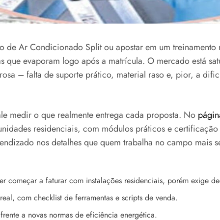
so de Ar Condicionado Split ou apostar em um treinamento
s que evaporam logo após a matrícula. O mercado está sat
a – falta de suporte prático, material raso e, pior, a difi
vale medir o que realmente entrega cada proposta. No
págin
 unidades residenciais, com módulos práticos e certificaçã
rendizado nos detalhes que quem trabalha no campo mais sen
r começar a faturar com instalações residenciais, porém exige ded
al, com checklist de ferramentas e scripts de venda.
frente a novas normas de eficiência energética.