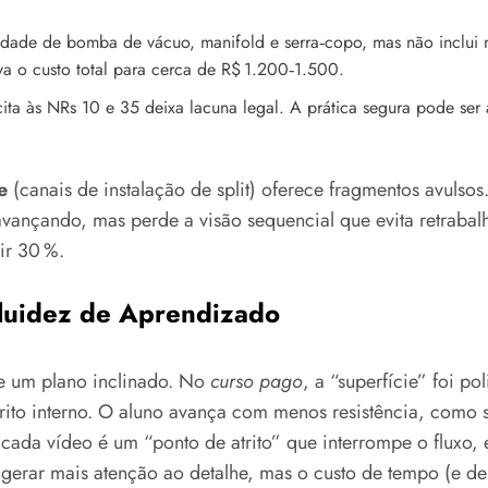
dade de bomba de vácuo, manifold e serra‑copo, mas não inclui n
va o custo total para cerca de R$ 1.200‑1.500.
cita às NRs 10 e 35 deixa lacuna legal. A prática segura pode s
e
(canais de instalação de split) oferece fragmentos avuls
avançando, mas perde a visão sequencial que evita retrabalh
ir 30 %.
 Fluidez de Aprendizado
e um plano inclinado. No
curso pago
, a “superfície” foi p
rito interno. O aluno avança com menos resistência, como se 
ada vídeo é um “ponto de atrito” que interrompe o fluxo, e
e gerar mais atenção ao detalhe, mas o custo de tempo (e d