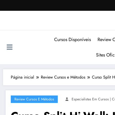
Pular
para
o
conteúdo
Cursos Disponíveis
Review C
Sites Ofi
Página inicial
Review Cursos e Métodos
Curso Split H
Review Cursos E Métodos
Especialistas Em Cursos | C