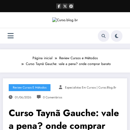
Pular
para
o
conteúdo
Página inicial
Review Cursos e Métodos
Curso Taynã Gauche: vale a pena? onde comprar barato
Review Cursos E Métodos
Especialistas Em Cursos | Curso.blog.br
01/06/2026
0 Comentários
Curso Taynã Gauche: vale
a pena? onde comprar