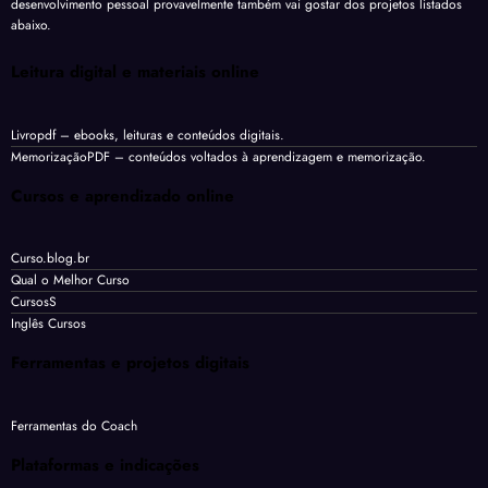
desenvolvimento pessoal provavelmente também vai gostar dos projetos listados
abaixo.
Leitura digital e materiais online
Livropdf
– ebooks, leituras e conteúdos digitais.
MemorizaçãoPDF
– conteúdos voltados à aprendizagem e memorização.
Cursos e aprendizado online
Curso.blog.br
Qual o Melhor Curso
CursosS
Inglês Cursos
Ferramentas e projetos digitais
Ferramentas do Coach
Plataformas e indicações