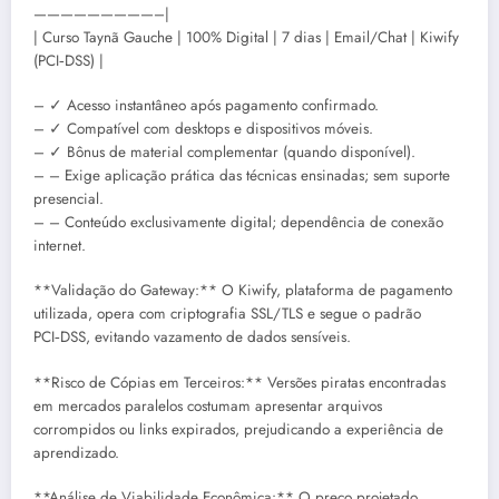
—————————–|
| Curso Taynã Gauche | 100% Digital | 7 dias | Email/Chat | Kiwify
(PCI‑DSS) |
– ✓ Acesso instantâneo após pagamento confirmado.
– ✓ Compatível com desktops e dispositivos móveis.
– ✓ Bônus de material complementar (quando disponível).
– – Exige aplicação prática das técnicas ensinadas; sem suporte
presencial.
– – Conteúdo exclusivamente digital; dependência de conexão
internet.
**Validação do Gateway:** O Kiwify, plataforma de pagamento
utilizada, opera com criptografia SSL/TLS e segue o padrão
PCI‑DSS, evitando vazamento de dados sensíveis.
**Risco de Cópias em Terceiros:** Versões piratas encontradas
em mercados paralelos costumam apresentar arquivos
corrompidos ou links expirados, prejudicando a experiência de
aprendizado.
**Análise de Viabilidade Econômica:** O preço projetado