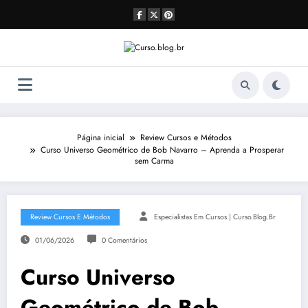
Pular
para
o
conteúdo
Página inicial
Review Cursos e Métodos
Curso Universo Geométrico de Bob Navarro – Aprenda a Prosperar
sem Carma
Review Cursos E Métodos
Especialistas Em Cursos | Curso.blog.br
01/06/2026
0 Comentários
Curso Universo
Geométrico de Bob