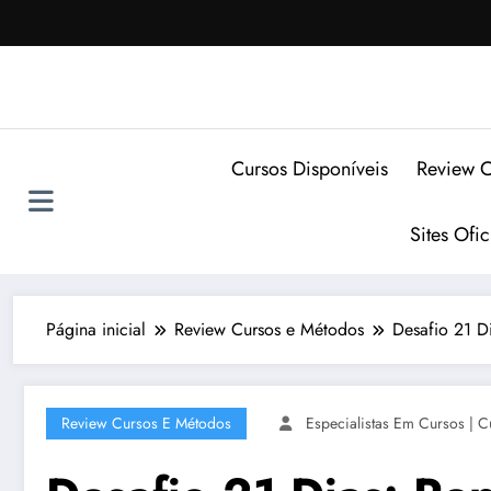
Pular
para
o
conteúdo
Cursos Disponíveis
Review C
Sites Ofi
Página inicial
Review Cursos e Métodos
Desafio 21 
Review Cursos E Métodos
Especialistas Em Cursos | C