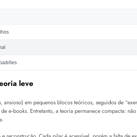
lhos
nal
 padrões
eoria leve
o, ansioso) em pequenos blocos teóricos, seguidos de “exerc
ica de e‑books. Entretanto, a teoria permanece compacta: nã
a.
o e reconstrução. Cada pilar é acessível, porém a falta de 