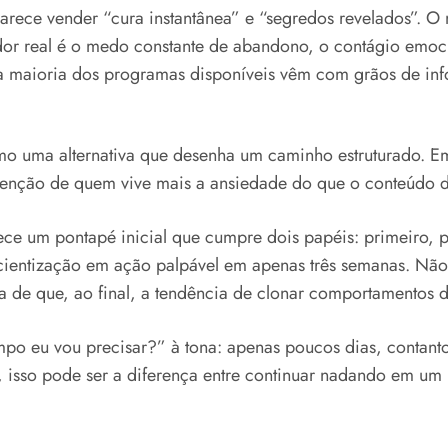
rece vender “cura instantânea” e “segredos revelados”. O 
 real é o medo constante de abandono, o contágio emociona
a maioria dos programas disponíveis vêm com grãos de inf
o uma alternativa que desenha um caminho estruturado. Em
atenção de quem vive mais a ansiedade do que o conteúdo d
rece um pontapé inicial que cumpre dois papéis: primeiro, p
ientização em ação palpável em apenas três semanas. Não é
 de que, ao final, a tendência de clonar comportamentos 
po eu vou precisar?” à tona: apenas poucos dias, contanto
a, isso pode ser a diferença entre continuar nadando em u