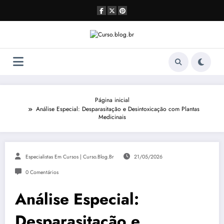
Pular
para
o
conteúdo
Página inicial
Análise Especial: Desparasitação e Desintoxicação com Plantas
Medicinais
Especialistas Em Cursos | Curso.blog.br
21/05/2026
0 Comentários
Análise Especial:
Desparasitação e