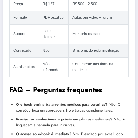
Preço
R$ 127
R$ 500 – 2.500
Formato
PDF estático
Aulas em vídeo + fórum
Canal
Suporte
Mentoria ou tutor
Hotmart
Certificado
Não
Sim, emitido pela instituição
Não
Geralmente incluídas na
Atualizações
informado
matrícula
FAQ – Perguntas frequentes
O e‑book ensina tratamentos médicos para parasitas?
Não. O
conteúdo foca em abordagens fitoterápicas complementares.
Preciso ter conhecimento prévio em plantas medicinais?
Não. A
linguagem é pensada para iniciantes.
O acesso ao e‑book é imediato?
Sim. É enviado por e‑mail logo