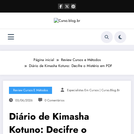
Pular
para
o
conteúdo
Página inicial
Review Cursos e Métodos
Diário de Kimasha Kotuno: Decifre o Mistério em PDF
Review Cursos E Métodos
Especialistas Em Cursos | Curso.blog.br
03/06/2026
0 Comentários
Diário de Kimasha
Kotuno: Decifre o