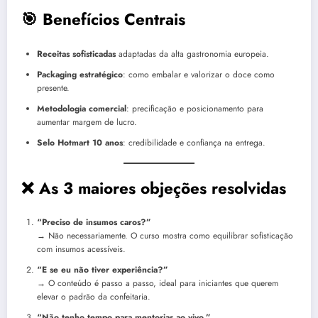
🎯 Benefícios Centrais
Receitas sofisticadas
adaptadas da alta gastronomia europeia.
Packaging estratégico
: como embalar e valorizar o doce como
presente.
Metodologia comercial
: precificação e posicionamento para
aumentar margem de lucro.
Selo Hotmart 10 anos
: credibilidade e confiança na entrega.
❌ As 3 maiores objeções resolvidas
“Preciso de insumos caros?”
→ Não necessariamente. O curso mostra como equilibrar sofisticação
com insumos acessíveis.
“E se eu não tiver experiência?”
→ O conteúdo é passo a passo, ideal para iniciantes que querem
elevar o padrão da confeitaria.
“Não tenho tempo para mentorias ao vivo.”