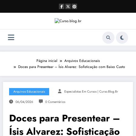
Pular
para
o
conteúdo
Página inicial
Arquivos Educacionais
Doces para Presentear – Ísis Alvarez: Sofisticação com Baixo Custo
Arquivos Educacionais
Especialistas Em Cursos | Curso.blog.br
06/04/2026
0 Comentários
Doces para Presentear –
Ísis Alvarez: Sofisticação