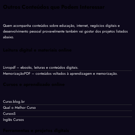
Outros Conteúdos que Podem Interessar
Quem acompanha conteúdos sobre educação, internet, negócios digitais e
desenvolvimento pessoal provavelmente também vai gostar dos projetos listados
abaixo.
Leitura digital e materiais online
Livropdf
– ebooks, leituras e conteúdos digitais.
MemorizaçãoPDF
– conteúdos voltados à aprendizagem e memorização.
Cursos e aprendizado online
Curso.blog.br
Qual o Melhor Curso
CursosS
Inglês Cursos
Ferramentas e projetos digitais