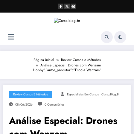
Pular
para
o
conteúdo
Página inicial
Review Cursos e Métodos
Análise Especial: Drones com Wanzam
Hobby”,”autor_produtor”:”Escola Wanzam”
Review Cursos E Métodos
Especialistas Em Cursos | Curso.blog.br
08/06/2026
0 Comentários
Análise Especial: Drones
com Wanzam