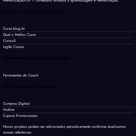
MemorizaçãoPDF
– conteúdos voltados à aprendizagem e memorização.
Cursos e aprendizado online
Curso.blog.br
Qual o Melhor Curso
CursosS
Inglês Cursos
Ferramentas e projetos digitais
Ferramentas do Coach
Plataformas e indicações
Compras Digitais
Hotkiwi
Cupons Promocionais
Novos projetos podem ser adicionados periodicamente conforme atualizamos
nossas referências.