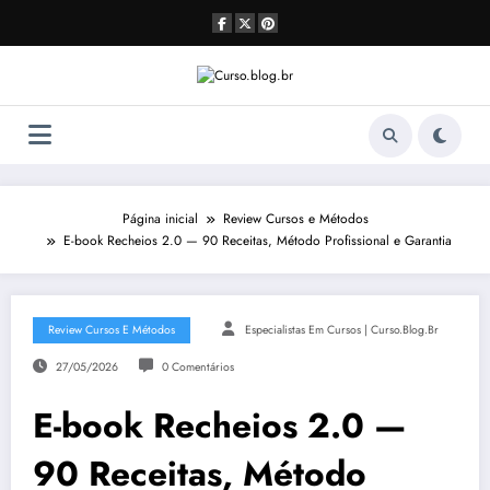
Pular
para
o
conteúdo
Página inicial
Review Cursos e Métodos
E-book Recheios 2.0 — 90 Receitas, Método Profissional e Garantia
Review Cursos E Métodos
Especialistas Em Cursos | Curso.blog.br
27/05/2026
0 Comentários
E-book Recheios 2.0 —
90 Receitas, Método