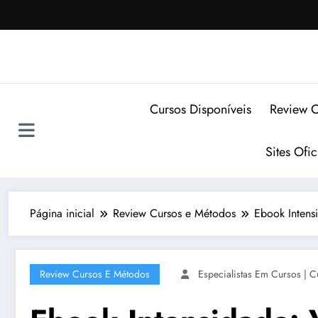
Pular
para
o
conteúdo
Cursos Disponíveis
Review C
Sites Ofi
Página inicial
Review Cursos e Métodos
Ebook Intens
Review Cursos E Métodos
Especialistas Em Cursos | C