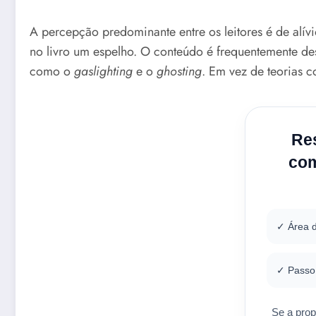
A percepção predominante entre os leitores é de alív
no livro um espelho. O conteúdo é frequentemente de
como o
gaslighting
e o
ghosting
. Em vez de teorias c
Res
com
✓ Área 
✓ Passo 
Se a pro