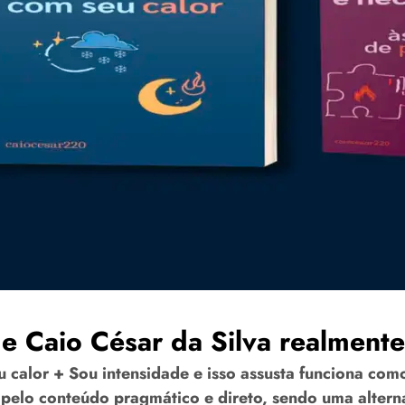
de Caio César da Silva realment
calor + Sou intensidade e isso assusta
funciona como
 pelo conteúdo pragmático e direto, sendo uma alterna