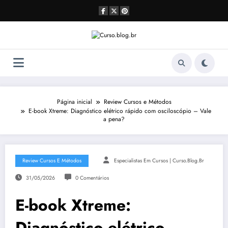
Pular
para
o
conteúdo
Página inicial
Review Cursos e Métodos
E-book Xtreme: Diagnóstico elétrico rápido com osciloscópio – Vale
a pena?
Review Cursos E Métodos
Especialistas Em Cursos | Curso.blog.br
31/05/2026
0 Comentários
E-book Xtreme:
Diagnóstico elétrico