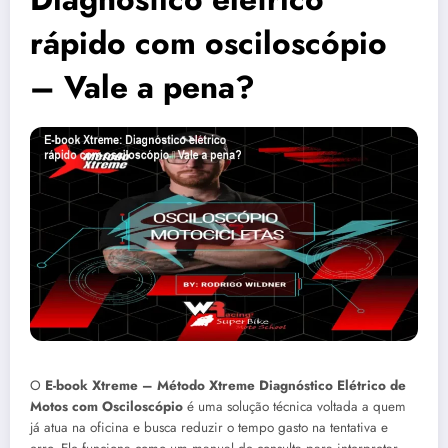
rápido com osciloscópio
– Vale a pena?
O
E-book Xtreme – Método Xtreme Diagnóstico Elétrico de
Motos com Osciloscópio
é uma solução técnica voltada a quem
já atua na oficina e busca reduzir o tempo gasto na tentativa e