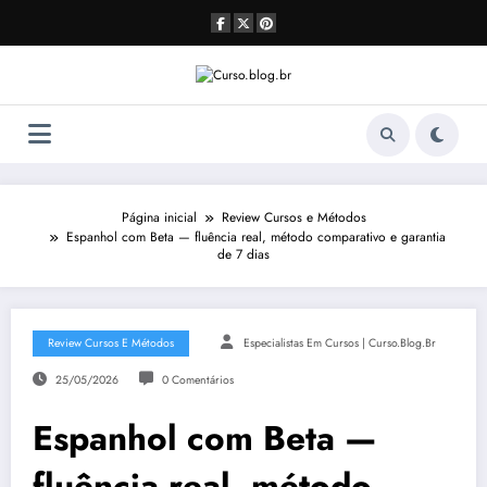
Pular
para
o
conteúdo
Página inicial
Review Cursos e Métodos
Espanhol com Beta — fluência real, método comparativo e garantia
de 7 dias
Review Cursos E Métodos
Especialistas Em Cursos | Curso.blog.br
25/05/2026
0 Comentários
Espanhol com Beta —
fluência real, método