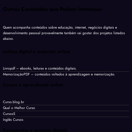
Outros Conteúdos que Podem Interessar
Quem acompanha conteúdos sobre educação, internet, negócios digitais e
desenvolvimento pessoal provavelmente também vai gostar dos projetos listados
abaixo.
Leitura digital e materiais online
Livropdf
– ebooks, leituras e conteúdos digitais.
MemorizaçãoPDF
– conteúdos voltados à aprendizagem e memorização.
Cursos e aprendizado online
Curso.blog.br
Qual o Melhor Curso
CursosS
Inglês Cursos
Ferramentas e projetos digitais