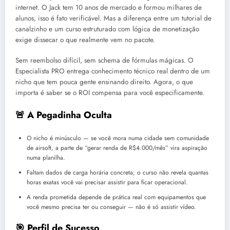
internet. O Jack tem 10 anos de mercado e formou milhares de
alunos, isso é fato verificável. Mas a diferença entre um tutorial de
canalzinho e um curso estruturado com lógica de monetização
exige dissecar o que realmente vem no pacote.
Sem reembolso difícil, sem schema de fórmulas mágicas. O
Especialista PRO entrega conhecimento técnico real dentro de um
nicho que tem pouca gente ensinando direito. Agora, o que
importa é saber se o ROI compensa para você especificamente.
🚨 A Pegadinha Oculta
O nicho é minúsculo — se você mora numa cidade sem comunidade
de airsoft, a parte de “gerar renda de R$4.000/mês” vira aspiração
numa planilha.
Faltam dados de carga horária concreta; o curso não revela quantas
horas exatas você vai precisar assistir para ficar operacional.
A renda prometida depende de prática real com equipamentos que
você mesmo precisa ter ou conseguir — não é só assistir vídeo.
🎯 Perfil de Sucesso