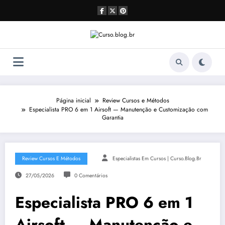
Pular
para
o
conteúdo
Página inicial
Review Cursos e Métodos
Especialista PRO 6 em 1 Airsoft — Manutenção e Customização com
Garantia
Review Cursos E Métodos
Especialistas Em Cursos | Curso.blog.br
27/05/2026
0 Comentários
Especialista PRO 6 em 1
Airsoft — Manutenção e