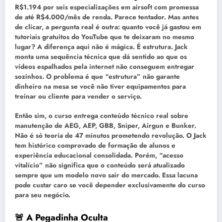
R$1.194 por seis especializações em airsoft com promessa
de até R$4.000/mês de renda. Parece tentador. Mas antes
de clicar, a pergunta real é outra: quanto você já gastou em
tutoriais gratuitos do YouTube que te deixaram no mesmo
lugar? A diferença aqui não é mágica. É estrutura. Jack
monta uma sequência técnica que dá sentido ao que os
vídeos espalhados pela internet não conseguem entregar
sozinhos. O problema é que “estrutura” não garante
dinheiro na mesa se você não tiver equipamentos para
treinar ou cliente para vender o serviço.
Então sim, o curso entrega conteúdo técnico real sobre
manutenção de AEG, AEP, GBB, Sniper, Airgun e Bunker.
Não é só teoria de 47 minutos prometendo revolução. O Jack
tem histórico comprovado de formação de alunos e
experiência educacional consolidada. Porém, “acesso
vitalício” não significa que o conteúdo será atualizado
sempre que um modelo novo sair do mercado. Essa lacuna
pode custar caro se você depender exclusivamente do curso
para seu negócio.
🚨 A Pegadinha Oculta