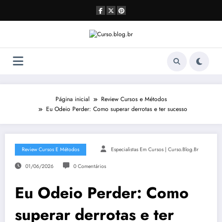
Pular
para
o
conteúdo
Página inicial
Review Cursos e Métodos
Eu Odeio Perder: Como superar derrotas e ter sucesso
Review Cursos E Métodos
Especialistas Em Cursos | Curso.blog.br
01/06/2026
0 Comentários
Eu Odeio Perder: Como
superar derrotas e ter